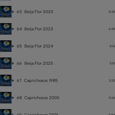
63
Beija Flor 2020
5:45
64
Beija Flor 2023
4:49
65
Beija Flor 2024
5:16
66
Beija Flor 2025
5:51
67
Caprichosos 1985
3:25
68
Caprichosos 2000
5:26
69
Caprichosos 2001
5:52