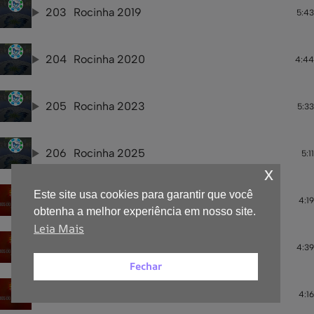
203
Rocinha 2019
5:43
204
Rocinha 2020
4:44
205
Rocinha 2023
5:33
206
Rocinha 2025
5:11
x
Este site usa cookies para garantir que você
207
Porto da Pedra 1999
4:19
obtenha a melhor experiência em nosso site.
Leia Mais
208
Porto da Pedra 2000
4:39
Fechar
209
Porto da Pedra 2001
4:16