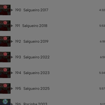
190
Salgueiro 2017
4:32
191
Salgueiro 2018
5:53
192
Salgueiro 2019
6:18
193
Salgueiro 2022
6:51
194
Salgueiro 2023
5:34
195
Salgueiro 2025
5:57
196
Rocinha 2003
5:17