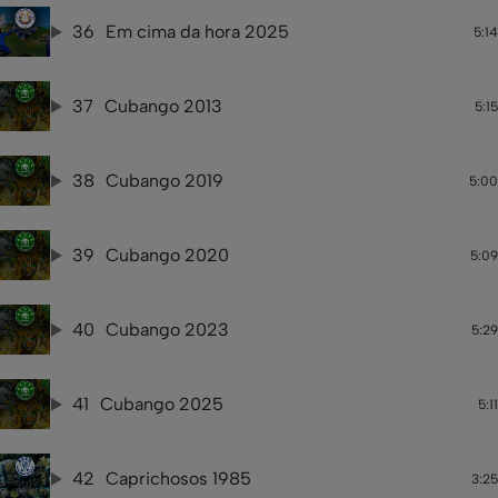
36
Em cima da hora 2025
5:14
37
Cubango 2013
5:15
38
Cubango 2019
5:00
39
Cubango 2020
5:09
40
Cubango 2023
5:29
41
Cubango 2025
5:11
42
Caprichosos 1985
3:25