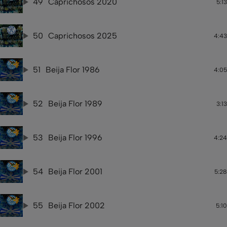
49
Caprichosos 2020
5:13
50
Caprichosos 2025
4:43
51
Beija Flor 1986
4:05
52
Beija Flor 1989
3:13
53
Beija Flor 1996
4:24
54
Beija Flor 2001
5:28
55
Beija Flor 2002
5:10