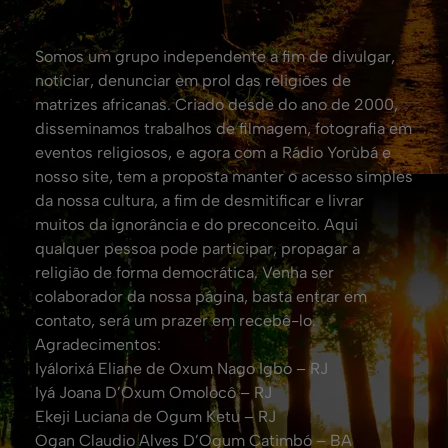
Somos um grupo independente a fim de divulgar,
noticiar, denunciar em prol das religiões de
matrizes africanas. Criado desde do ano de 2000,
disseminamos trabalhos de filmagem, fotografia em
eventos religiosos, e agora com a Rádio Yorùbá e
nosso site, tem a proposta manter o acesso simples
da nossa cultura, a fim de desmitificar e livrar
muitos da ignorância e do preconceito. Aqui
qualquer pessoa pode participar, propagar a
religião de forma democrática. Venha ser
colaborador da nossa página, basta entrar em
contato, será um prazer em recebê-lo.
Agradecimentos:
Iyálorixá Eliane de Oxum Nago Igbo – RJ
Iyá Joana D’Oxum Omolocô – RJ
Ekeji Luciana de Ogum Ketu – RJ
Ogan Claudio Alves D’Ogum Catimbó – BA