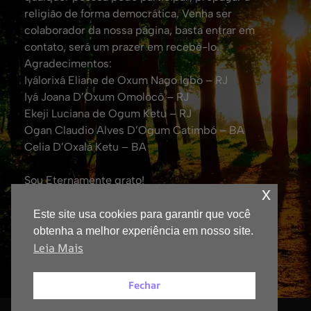
religião de forma democrática. Venha ser
colaborador da nossa página, basta entrar em
contato, será um prazer em recebê-lo.
Agradecimentos:
Iyálorixá Eliane de Oxum Nago Igbo – RJ
Iyá Joana D’Oxum Omolocô – RJ
Ekeji Luciana de Ogum Ketu – RJ
Ogan Claudio Alves D’Ogum Catimbó – BA
Celia D’Oxalá Ketu – BA
Sou Eternamente grato!
x
Att. Eduardo Coelho de Oxalá.
(Fundador da TV Yorubá no Brasil e Jornalista
Este site usa cookies para garantir que você
Responsável – DRT: 0043600/RJ)
obtenha a melhor experiência em nosso site.
Leia Mais
Fechar