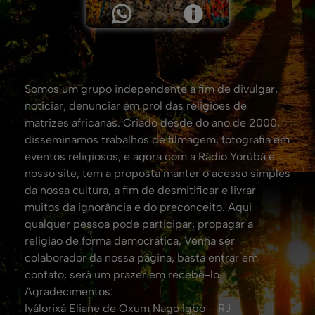
Somos um grupo independente a fim de divulgar,
noticiar, denunciar em prol das religiões de
matrizes africanas. Criado desde do ano de 2000,
disseminamos trabalhos de filmagem, fotografia em
eventos religiosos, e agora com a Rádio Yorùbá e
nosso site, tem a proposta manter o acesso simples
da nossa cultura, a fim de desmitificar e livrar
muitos da ignorância e do preconceito. Aqui
qualquer pessoa pode participar, propagar a
religião de forma democrática. Venha ser
colaborador da nossa página, basta entrar em
contato, será um prazer em recebê-lo.
Agradecimentos:
Iyálorixá Eliane de Oxum Nago Igbo – RJ