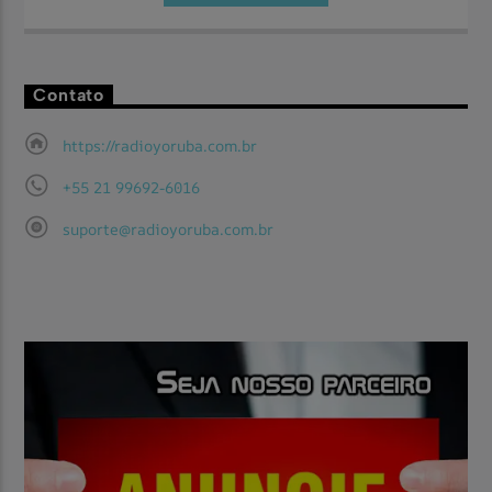
Contato
Aqui você vai encontrar as maravilhosas festas filmadas pela
Assista Agora
TV Yorùbá.
https://radioyoruba.com.br
+55 21 99692-6016
suporte@radioyoruba.com.br