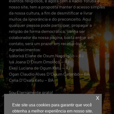
eventos religiosos, e agora com a Rádio Yorùbá e
nosso site, tem a proposta manter o acesso simples
da nossa cultura, a fim de desmitificar e livrar
muitos da ignorância e do preconceito. Aqui
qualquer pessoa pode participar, propagar a
religião de forma democrática. Venha ser
colaborador da nossa página, basta entrar em
contato, será um prazer em recebê-lo.
Agradecimentos:
Iyálorixá Eliane de Oxum Nago Igbo – RJ
Iyá Joana D’Oxum Omolocô – RJ
Ekeji Luciana de Ogum Ketu – RJ
Ogan Claudio Alves D’Ogum Catimbó – BA
Celia D’Oxalá Ketu – BA
Sou Eternamente grato!
x
Att. Eduardo Coelho de Oxalá.
(Fundador da TV Yorubá no Brasil e Jornalista
Este site usa cookies para garantir que você
Responsável – DRT: 0043600/RJ)
obtenha a melhor experiência em nosso site.