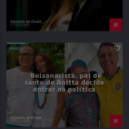
Eduardo de Oxalá
27/12/2025
BRASIL
1
Bolsonarista, pai de
santo de Anitta decide
entrar na política
Eduardo de Oxalá
20/12/2025