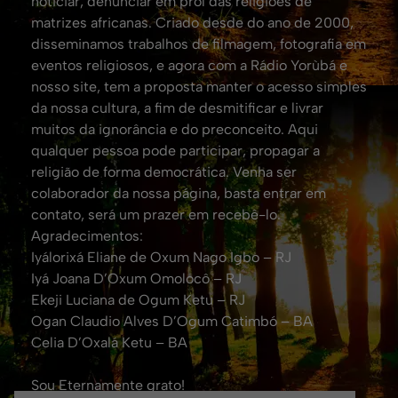
noticiar, denunciar em prol das religiões de
matrizes africanas. Criado desde do ano de 2000,
disseminamos trabalhos de filmagem, fotografia em
eventos religiosos, e agora com a Rádio Yorùbá e
nosso site, tem a proposta manter o acesso simples
da nossa cultura, a fim de desmitificar e livrar
muitos da ignorância e do preconceito. Aqui
qualquer pessoa pode participar, propagar a
religião de forma democrática. Venha ser
colaborador da nossa página, basta entrar em
contato, será um prazer em recebê-lo.
Agradecimentos:
Iyálorixá Eliane de Oxum Nago Igbo – RJ
Iyá Joana D’Oxum Omolocô – RJ
Ekeji Luciana de Ogum Ketu – RJ
Ogan Claudio Alves D’Ogum Catimbó – BA
Celia D’Oxalá Ketu – BA
Sou Eternamente grato!