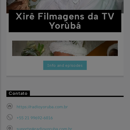
Xirê Filmagens da TV
Yorùbá
Info and episodes
Contato
Aqui você vai encontrar as maravilhosas festas filmadas pela
Assista Agora
TV Yorùbá.
https://radioyoruba.com.br
+55 21 99692-6016
suporte@radioyoruba.com.br