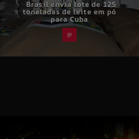
Brasil envia lote de 125
toneladas de leite em pó
para Cuba