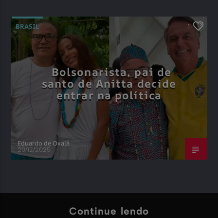
BRASIL
1
Bolsonarista, pai de
santo de Anitta decide
entrar na política
Eduardo de Oxalá
20/12/2025
Continue lendo