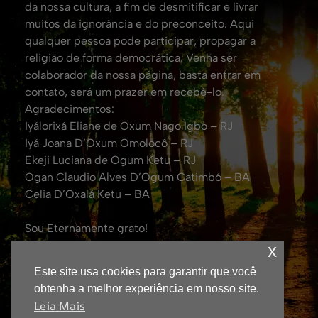
da nossa cultura, a fim de desmitificar e livrar
muitos da ignorância e do preconceito. Aqui
qualquer pessoa pode participar, propagar a
religião de forma democrática. Venha ser
colaborador da nossa página, basta entrar em
contato, será um prazer em recebê-lo.
Agradecimentos:
Iyálorixá Eliane de Oxum Nago Igbo – RJ
Iyá Joana D’Oxum Omolocô – RJ
Ekeji Luciana de Ogum Ketu – RJ
Ogan Claudio Alves D’Ogum Catimbó – BA
Celia D’Oxalá Ketu – BA
Sou Eternamente grato!
Att. Eduardo Coelho de Oxalá.
x
(Fundador da TV Yorubá no Brasil e Jornalista
Este site usa cookies para garantir que você
Responsável – DRT: 0043600/RJ)
obtenha a melhor experiência em nosso site.
Leia Mais