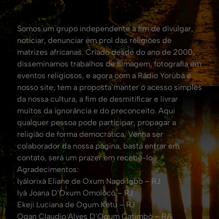
Somos um grupo independente a fim de divulgar,
noticiar, denunciar em prol das religiões de
matrizes africanas. Criado desde do ano de 2000,
disseminamos trabalhos de filmagem, fotografia em
eventos religiosos, e agora com a Rádio Yorùbá e
nosso site, tem a proposta manter o acesso simples
da nossa cultura, a fim de desmitificar e livrar
muitos da ignorância e do preconceito. Aqui
qualquer pessoa pode participar, propagar a
religião de forma democrática. Venha ser
colaborador da nossa página, basta entrar em
contato, será um prazer em recebê-lo.
Agradecimentos:
Iyálorixá Eliane de Oxum Nago Igbo – RJ
Iyá Joana D’Oxum Omolocô – RJ
Ekeji Luciana de Ogum Ketu – RJ
Ogan Claudio Alves D’Ogum Catimbó – BA