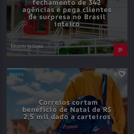
fechamento de 342
agências e pega clientes
de surpresa no Brasil
inteiro
Eduardo de Oxalá
20/12/2025
BRASIL
0
Correios cortam
benefício de Natal de R$
2,5 mil dado a carteiros