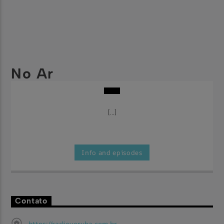
No Ar
[...]
Info and episodes
Contato
https://radioyoruba.com.br