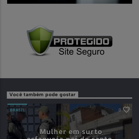
Você também pode gostar
BRASIL
0
Mulher em surto
esfaqueia pai de santo