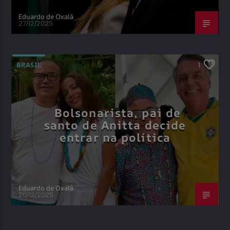
Eduardo de Oxalá
27/12/2025
BRASIL
1
Bolsonarista, pai de
santo de Anitta decide
entrar na política
Eduardo de Oxalá
20/12/2025