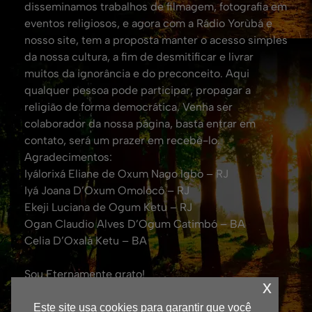
disseminamos trabalhos de filmagem, fotografia em
eventos religiosos, e agora com a Rádio Yorùbá e
nosso site, tem a proposta manter o acesso simples
da nossa cultura, a fim de desmitificar e livrar
muitos da ignorância e do preconceito. Aqui
qualquer pessoa pode participar, propagar a
religião de forma democrática. Venha ser
colaborador da nossa página, basta entrar em
contato, será um prazer em recebê-lo.
Agradecimentos:
Iyálorixá Eliane de Oxum Nago Igbo – RJ
Iyá Joana D’Oxum Omolocô – RJ
Ekeji Luciana de Ogum Ketu – RJ
Ogan Claudio Alves D’Ogum Catimbó – BA
Celia D’Oxalá Ketu – BA
Sou Eternamente grato!
x
Att. Eduardo Coelho de Oxalá.
(Fundador da TV Yorubá no Brasil e Jornalista
Este site usa cookies para garantir que você