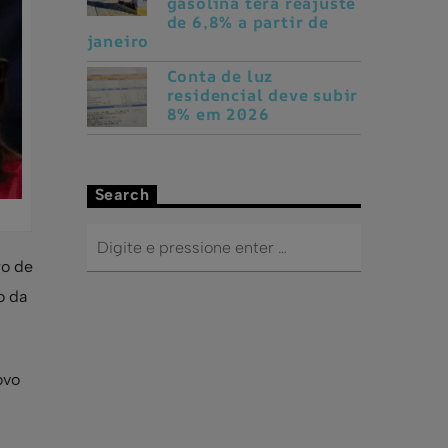
política
Confaz aprova
aumento do ICMS e
gasolina terá reajuste
de 6,8% a partir de
janeiro
Conta de luz
residencial deve subir
8% em 2026
Search
ro de
o da