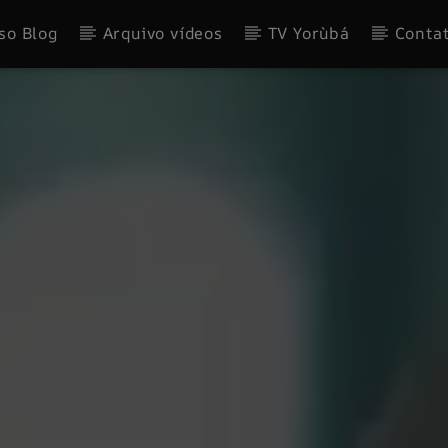
so Blog
Arquivo vídeos
TV Yorùbá
Conta