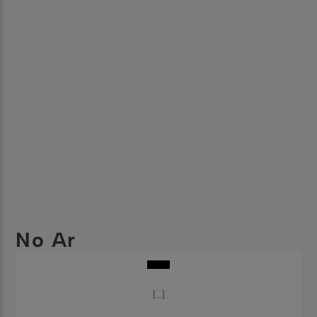
No Ar
[...]