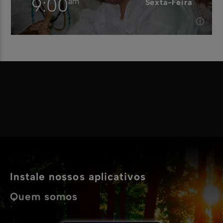
9:00
am
Sexta-Feira
9:00
am
Sexta-Feira
Aqui você vai encontrar as maravilhosas festas
filmadas pela TV Yorùbá. Assista Agora
Saiba mais
Instale nossos aplicativos
Quem somos