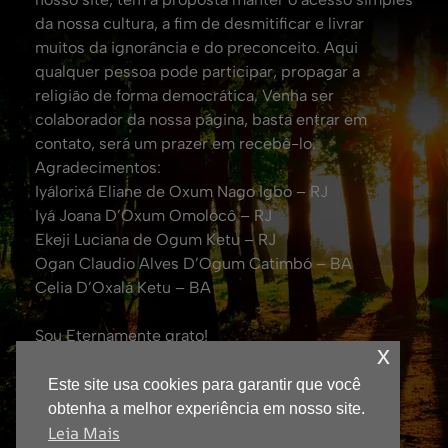
da nossa cultura, a fim de desmitificar e livrar
muitos da ignorância e do preconceito. Aqui
qualquer pessoa pode participar, propagar a
religião de forma democrática. Venha ser
colaborador da nossa página, basta entrar em
contato, será um prazer em recebê-lo.
Agradecimentos:
Iyálorixá Eliane de Oxum Nago Igbo – RJ
Iyá Joana D’Oxum Omolocô – RJ
Ekeji Luciana de Ogum Ketu – RJ
Ogan Claudio Alves D’Ogum Catimbó – BA
Celia D’Oxalá Ketu – BA
Sou Eternamente grato!
x
Att. Eduardo Coelho de Oxalá.
(Fundador da TV Yorubá no Brasil e Jornalista
Este site usa cookies para garantir que você
Responsável – DRT: 0043600/RJ)
obtenha a melhor experiência em nosso site.
Leia Mais