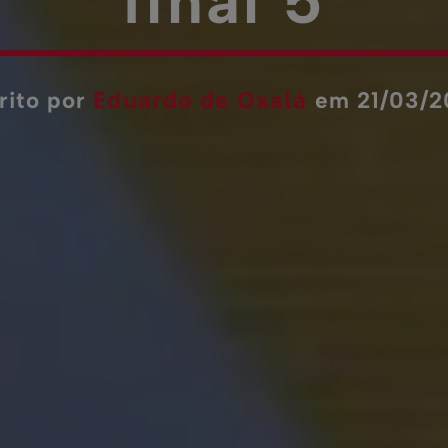
final 5
Eduardo de Oxalá
rito por
em 21/03/2