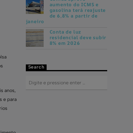
política
Confaz aprova
aumento do ICMS e
gasolina terá reajuste
de 6,8% a partir de
janeiro
Conta de luz
residencial deve subir
8% em 2026
lsa
os
Search
is anos,
s e para
rios