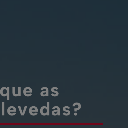
rque as
elevedas?