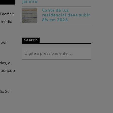
gasolina terá reajuste
de 6,8% a partir de
janeiro
Conta de luz
Pacífico
residencial deve subir
8% em 2026
o média
Search
 por
das, o
 período
ão Sul