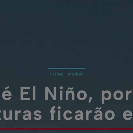
CLIMA
MUNDO
é El Niño, po
uras ficarão 