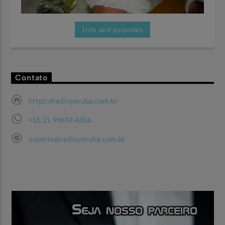
Info and episodes
Contato
Aqui você vai encontrar as maravilhosas festas filmadas pela
Assista Agora
TV Yorùbá.
https://radioyoruba.com.br
+55 21 99692-6016
suporte@radioyoruba.com.br