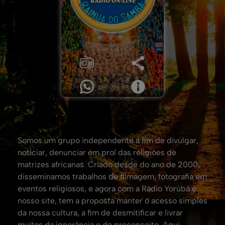
Somos um grupo independente a fim de divulgar,
noticiar, denunciar em prol das religiões de
matrizes africanas. Criado desde do ano de 2000,
disseminamos trabalhos de filmagem, fotografia em
eventos religiosos, e agora com a Rádio Yorùbá e
nosso site, tem a proposta manter o acesso simples
da nossa cultura, a fim de desmitificar e livrar
muitos da ignorância e do preconceito. Aqui