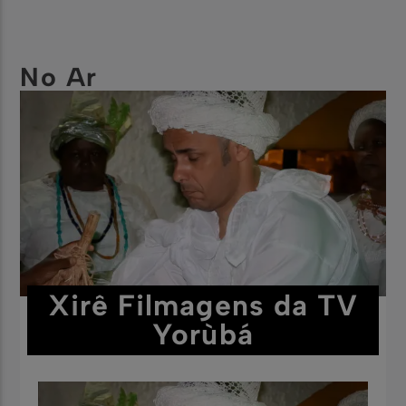
No Ar
Xirê Filmagens da TV
Yorùbá