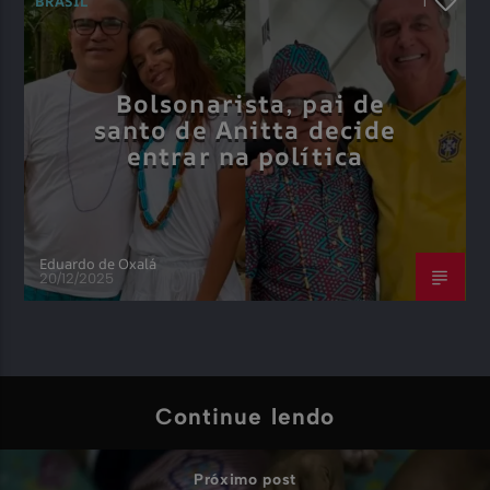
BRASIL
1
Bolsonarista, pai de
santo de Anitta decide
entrar na política
Eduardo de Oxalá
20/12/2025
Continue lendo
Próximo post