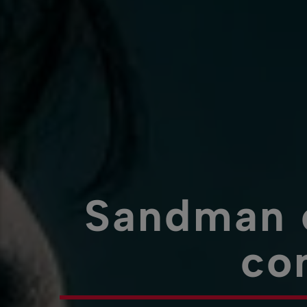
Sandman é
co