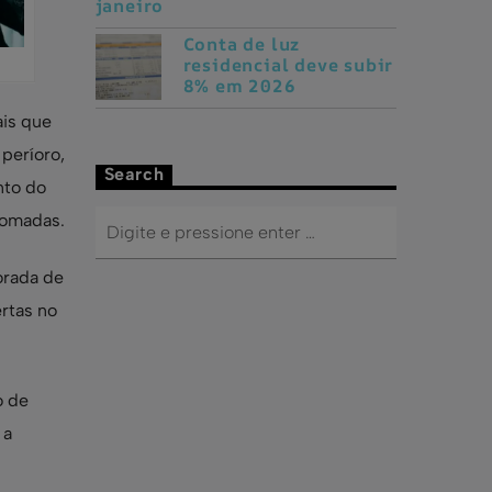
gasolina terá reajuste
de 6,8% a partir de
janeiro
Conta de luz
residencial deve subir
8% em 2026
is que
 períoro,
Search
nto do
tomadas.
orada de
rtas no
o de
 a