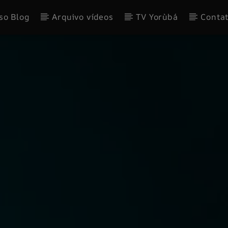
so Blog
Arquivo vídeos
TV Yorùbá
Conta