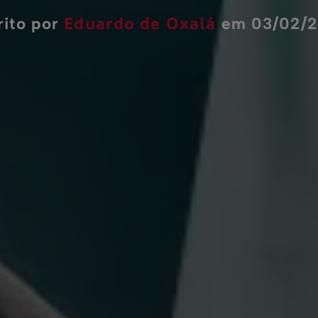
Eduardo de Oxalá
rito por
em 03/02/