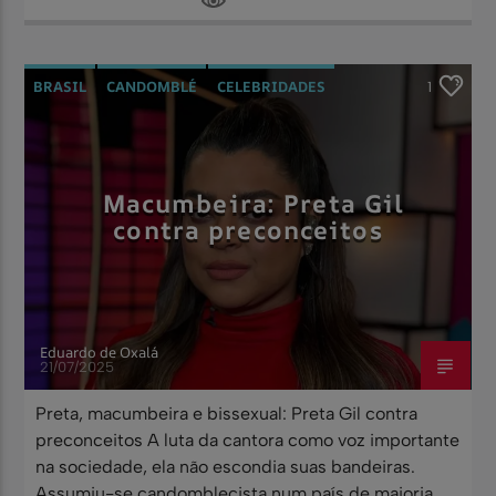
BRASIL
CANDOMBLÉ
CELEBRIDADES
1
CULTURA AFRICANA
DESTAQUES DA RÁDIO YORÙBÁ
Macumbeira: Preta Gil
MATRIZES AFRICANAS
contra preconceitos
Eduardo de Oxalá
21/07/2025
Preta, macumbeira e bissexual: Preta Gil contra
preconceitos A luta da cantora como voz importante
na sociedade, ela não escondia suas bandeiras.
Assumiu-se candomblecista num país de maioria