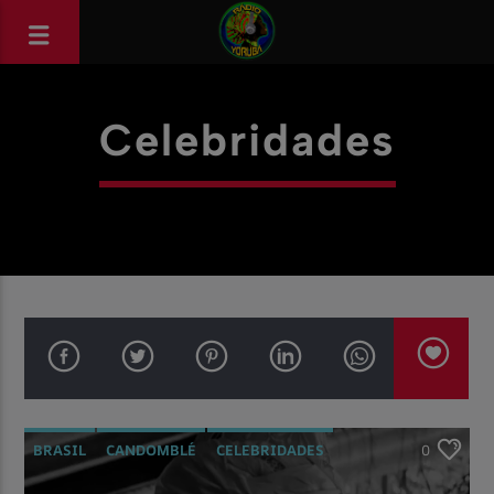
Celebridades
BRASIL
CANDOMBLÉ
CELEBRIDADES
0
MATRIZES AFRICANAS
RELIGIÃO