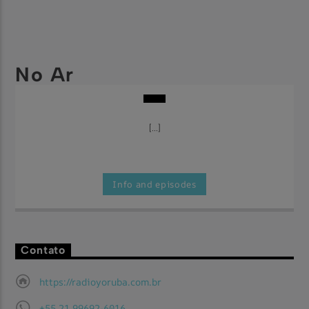
No Ar
[...]
Info and episodes
Contato
https://radioyoruba.com.br
+55 21 99692-6016