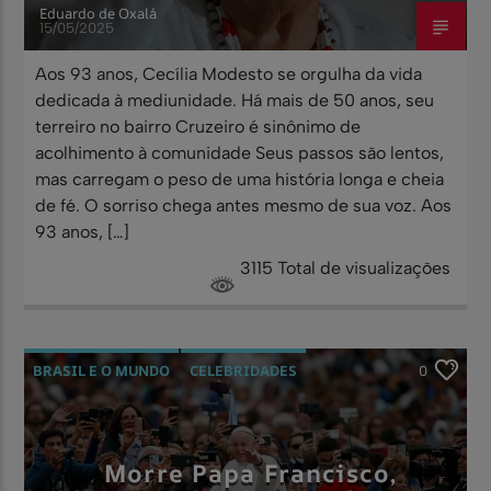
Eduardo de Oxalá
15/05/2025
Aos 93 anos, Cecília Modesto se orgulha da vida
dedicada à mediunidade. Há mais de 50 anos, seu
terreiro no bairro Cruzeiro é sinônimo de
acolhimento à comunidade Seus passos são lentos,
mas carregam o peso de uma história longa e cheia
de fé. O sorriso chega antes mesmo de sua voz. Aos
93 anos, […]
3115 Total de visualizações
BRASIL E O MUNDO
CELEBRIDADES
0
ESPIRITUALIDADE
NOTÍCIAS
RELIGIÃO
Morre Papa Francisco,