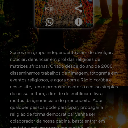
Somos um grupo independente a fim de divulgar,
noticiar, denunciar em prol das religiões de
matrizes africanas. Criado desde do ano de 2000,
disseminamos trabalhos de filmagem, fotografia em
eventos religiosos, e agora com a Rádio Yorùbá e
nosso site, tem a proposta manter o acesso simples
da nossa cultura, a fim de desmitificar e livrar
muitos da ignorância e do preconceito. Aqui
qualquer pessoa pode participar, propagar a
religião de forma democrática. Venha ser
colaborador da nossa página, basta entrar em
contato, será um prazer em recebê-lo.