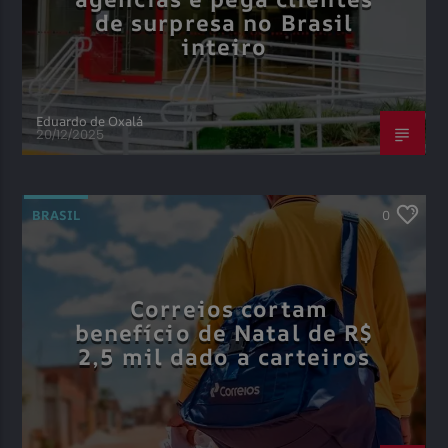
de surpresa no Brasil
inteiro
Eduardo de Oxalá
20/12/2025
BRASIL
0
Correios cortam
benefício de Natal de R$
2,5 mil dado a carteiros