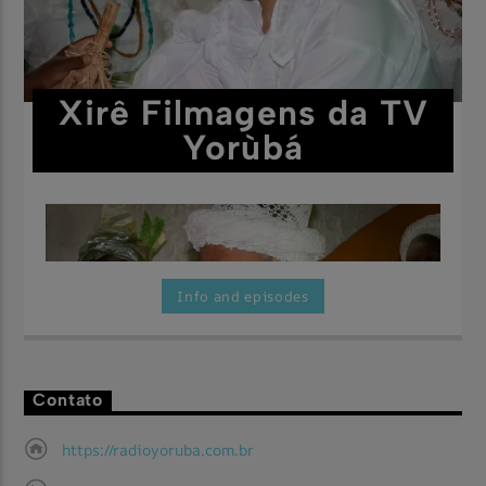
Xirê Filmagens da TV
Yorùbá
Info and episodes
Contato
Aqui você vai encontrar as maravilhosas festas filmadas pela
Assista Agora
TV Yorùbá.
https://radioyoruba.com.br