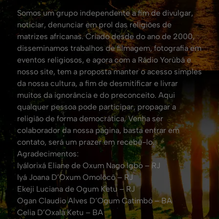
Somos um grupo independente a fim de divulgar,
noticiar, denunciar em prol das religiões de
matrizes africanas. Criado desde do ano de 2000,
disseminamos trabalhos de filmagem, fotografia em
eventos religiosos, e agora com a Rádio Yorùbá e
nosso site, tem a proposta manter o acesso simples
da nossa cultura, a fim de desmitificar e livrar
muitos da ignorância e do preconceito. Aqui
qualquer pessoa pode participar, propagar a
religião de forma democrática. Venha ser
colaborador da nossa página, basta entrar em
contato, será um prazer em recebê-lo.
Agradecimentos:
Iyálorixá Eliane de Oxum Nago Igbo – RJ
Iyá Joana D’Oxum Omolocô – RJ
Ekeji Luciana de Ogum Ketu – RJ
Ogan Claudio Alves D’Ogum Catimbó – BA
Celia D’Oxalá Ketu – BA