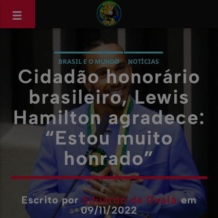
BRASIL E O MUNDO
NOTÍCIAS
Cidadão honorário
brasileiro, Lewis
Hamilton agradece:
“Estou muito
honrado”
Eduardo de Oxalá
Escrito por
em
09/11/2022