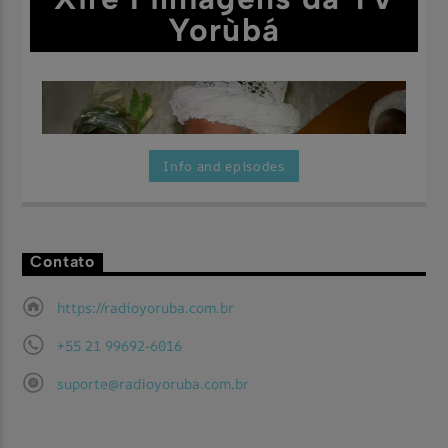
Yorùbá
Info and episodes
Contato
Aqui você vai encontrar as maravilhosas festas filmadas pela
Assista Agora
TV Yorùbá.
https://radioyoruba.com.br
+55 21 99692-6016
suporte@radioyoruba.com.br