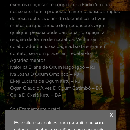
eventos religiosos, e agora com a Rádio Yorùbá e
nosso site, tem a proposta manter o acesso simples
da nossa cultura, a fim de desmitificar e livrar
muitos da ignorância e do preconceito. Aqui
qualquer pessoa pode participar, propagar a
religião de forma democrática. Venha ser
colaborador da nossa página, basta entrar em
contato, será um prazer em recebê-lo.
Agradecimentos:
Iyálorixá Eliane de Oxum Nago Igbo – RJ
Iyá Joana D’Oxum Omolocô – RJ
Ekeji Luciana de Ogum Ketu – RJ
Ogan Claudio Alves D’Ogum Catimbó – BA
Celia D’Oxalá Ketu – BA
Sou Eternamente grato!
x
Att. Eduardo Coelho de Oxalá.
(Fundador da TV Yorubá no Brasil e Jornalista
Este site usa cookies para garantir que você
Responsável – DRT: 0043600/RJ)
obtenha a melhor experiência em nosso site.