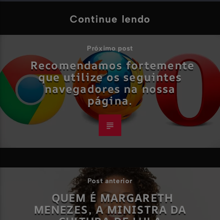
Continue lendo
Próximo post
Recomendamos fortemente
que utilize os seguintes
navegadores na nossa
página.
Post anterior
QUEM É MARGARETH
MENEZES, A MINISTRA DA