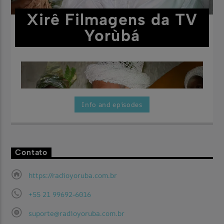
Xirê Filmagens da TV
Yorùbá
Info and episodes
Contato
Aqui você vai encontrar as maravilhosas festas filmadas pela
Assista Agora
TV Yorùbá.
https://radioyoruba.com.br
+55 21 99692-6016
suporte@radioyoruba.com.br