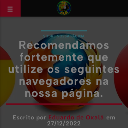
SOBRE NOSSA PÁGINA
Recomendamos
fortemente que
utilize os seguintes
navegadores na
nossa página.
Eduardo de Oxalá
Escrito por
em
27/12/2022