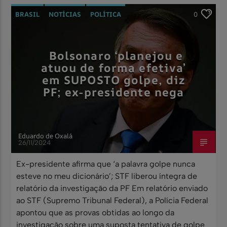
BRASIL
NOTÍCIAS
POLÍTICA
0
Bolsonaro ‘planejou e
atuou de forma efetiva’
em SUPOSTO golpe, diz
PF; ex-presidente nega
Eduardo de Oxalá
26/11/2024
Ex-presidente afirma que ‘a palavra golpe nunca
esteve no meu dicionário’; STF liberou íntegra de
relatório da investigação da PF Em relatório enviado
ao STF (Supremo Tribunal Federal), a Polícia Federal
apontou que as provas obtidas ao longo da
investigação sobre uma suposta tentativa de golpe