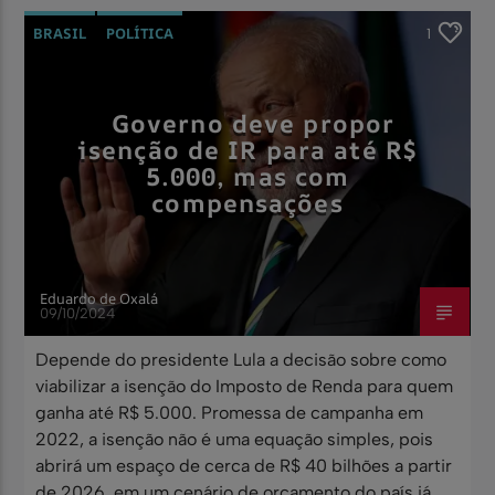
BRASIL
POLÍTICA
1
Governo deve propor
isenção de IR para até R$
5.000, mas com
compensações
Eduardo de Oxalá
09/10/2024
Depende do presidente Lula a decisão sobre como
viabilizar a isenção do Imposto de Renda para quem
ganha até R$ 5.000. Promessa de campanha em
2022, a isenção não é uma equação simples, pois
abrirá um espaço de cerca de R$ 40 bilhões a partir
de 2026, em um cenário de orçamento do país já