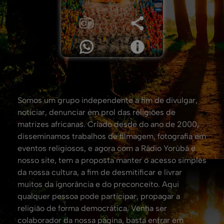
Somos um grupo independente a fim de divulgar,
noticiar, denunciar em prol das religiões de
matrizes africanas. Criado desde do ano de 2000,
disseminamos trabalhos de filmagem, fotografia em
eventos religiosos, e agora com a Rádio Yorùbá e
nosso site, tem a proposta manter o acesso simples
da nossa cultura, a fim de desmitificar e livrar
muitos da ignorância e do preconceito. Aqui
qualquer pessoa pode participar, propagar a
religião de forma democrática. Venha ser
colaborador da nossa página, basta entrar em