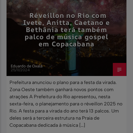
Réveillon no Rio com
Ivete, Anitta, Caetano e
Bethânia terá também
palco de música gospel
em Copacabana
Eduardo de Oxalá
25/11/2024
Prefeitura anunciou o plano para a festa da virada.
Zona Oeste também ganhará novos pontos com
atrações A Prefeitura do Rio apresentou, nesta
sexta-feira, o planejamento para o réveillon 2025 no
Rio. A festa para a virada do ano terá 13 palcos. Um
deles será a terceira estrutura na Praia de
Copacabana dedicada à música […]