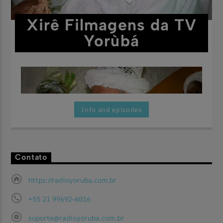
Xirê Filmagens da TV
Yorùbá
Info and episodes
Contato
Aqui você vai encontrar as maravilhosas festas filmadas pela
Assista Agora
TV Yorùbá.
https://radioyoruba.com.br
+55 21 99692-6016
suporte@radioyoruba.com.br