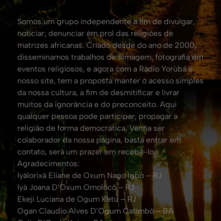
Somos um grupo independente a fim de divulgar,
noticiar, denunciar em prol das religiões de
matrizes africanas. Criado desde do ano de 2000,
disseminamos trabalhos de filmagem, fotografia em
eventos religiosos, e agora com a Rádio Yorùbá e
nosso site, tem a proposta manter o acesso simples
da nossa cultura, a fim de desmitificar e livrar
muitos da ignorância e do preconceito. Aqui
qualquer pessoa pode participar, propagar a
religião de forma democrática. Venha ser
colaborador da nossa página, basta entrar em
contato, será um prazer em recebê-lo.
Agradecimentos:
Iyálorixá Eliane de Oxum Nago Igbo – RJ
Iyá Joana D’Oxum Omolocô – RJ
Ekeji Luciana de Ogum Ketu – RJ
Ogan Claudio Alves D’Ogum Catimbó – BA