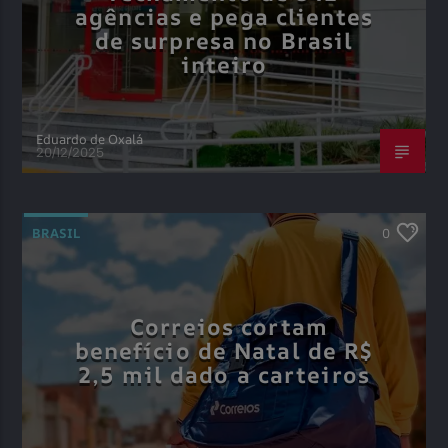
agências e pega clientes
de surpresa no Brasil
inteiro
Eduardo de Oxalá
20/12/2025
BRASIL
0
Correios cortam
benefício de Natal de R$
2,5 mil dado a carteiros