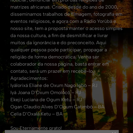
matrizes africanas. Criado desde do ano de 2000,
disseminamos trabalhos de filmagem, fotografia em
eventos religiosos, e agora com a Rádio Yorùbá e
nosso site, tem a proposta manter o acesso simples
da nossa cultura, a fim de desmitificar e livrar
muitos da ignorância e do preconceito. Aqui
qualquer pessoa pode participar, propagar a
religião de forma democrática. Venha ser
colaborador da nossa página, basta entrar em
contato, será um prazer em recebê-lo.
Agradecimentos:
Iyálorixá Eliane de Oxum Nago Igbo – RJ
Iyá Joana D’Oxum Omolocô – RJ
Ekeji Luciana de Ogum Ketu – RJ
Ogan Claudio Alves D’Ogum Catimbó – BA
Celia D’Oxalá Ketu – BA
Sou Eternamente grato!