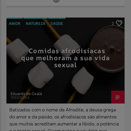
AMOR
NATUREZA
SAÚDE
2
Comidas afrodisíacas
que melhoram a sua vida
sexual
Eduardo de Oxalá
11/03/2024
Batizados com o nome de Afrodite, a deusa grega
do amor e da paixão, os afrodisíacos são alimentos
que muitos acreditam aumentar a libido, a potência
e o prazer sexual. Quem nunca ouviu falar que