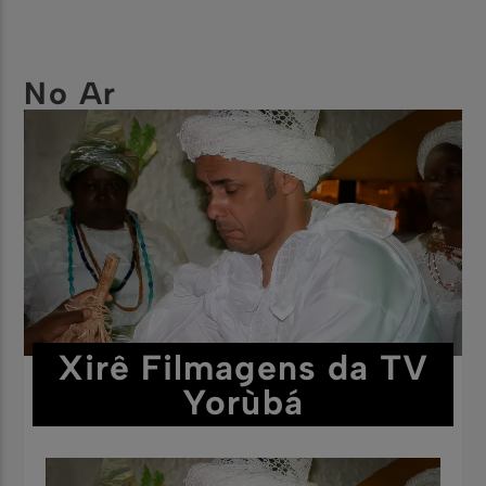
No Ar
Xirê Filmagens da TV
Yorùbá