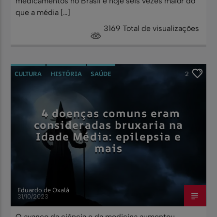
medicamentos no Brasil é hoje seis vezes maior do
que a média […]
3169 Total de visualizações
CULTURA
HISTÓRIA
SAÚDE
2
4 doenças comuns eram
consideradas bruxaria na
Idade Média: epilepsia e
mais
Eduardo de Oxalá
31/10/2023
O avanço da ciência e da medicina aumentou