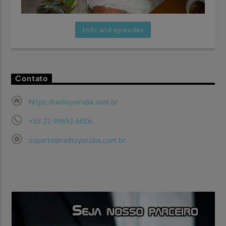
Info and episodes
Contato
Aqui você vai encontrar as maravilhosas festas filmadas pela
Assista Agora
TV Yorùbá.
https://radioyoruba.com.br
+55 21 99692-6016
suporte@radioyoruba.com.br