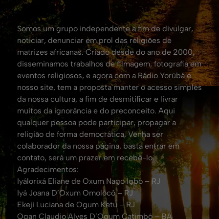
Somos um grupo independente a fim de divulgar,
noticiar, denunciar em prol das religiões de
matrizes africanas. Criado desde do ano de 2000,
disseminamos trabalhos de filmagem, fotografia em
eventos religiosos, e agora com a Rádio Yorùbá e
nosso site, tem a proposta manter o acesso simples
da nossa cultura, a fim de desmitificar e livrar
muitos da ignorância e do preconceito. Aqui
qualquer pessoa pode participar, propagar a
religião de forma democrática. Venha ser
colaborador da nossa página, basta entrar em
contato, será um prazer em recebê-lo.
Agradecimentos:
Iyálorixá Eliane de Oxum Nago Igbo – RJ
Iyá Joana D’Oxum Omolocô – RJ
Ekeji Luciana de Ogum Ketu – RJ
Ogan Claudio Alves D’Ogum Catimbó – BA