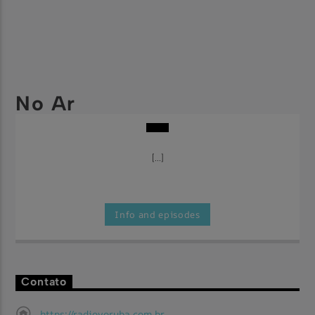
No Ar
[...]
Info and episodes
Contato
https://radioyoruba.com.br