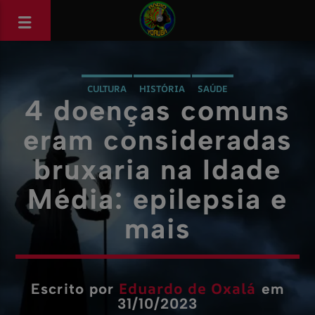
CULTURA
HISTÓRIA
SAÚDE
4 doenças comuns
eram consideradas
bruxaria na Idade
Média: epilepsia e
mais
Eduardo de Oxalá
Escrito por
em
31/10/2023