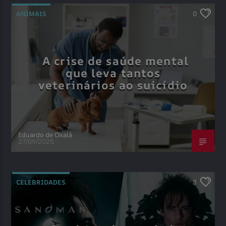
ANIMAIS
0
A crise de saúde mental
que leva tantos
veterinários ao suicídio
Eduardo de Oxalá
27/09/2025
CELEBRIDADES
3